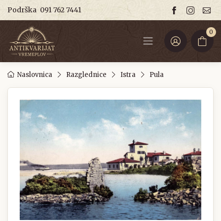
Podrška
091 762 7441
0
Naslovnica
Razglednice
Istra
Pula