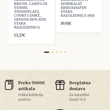
7
BRIONI , CAMPO DI
ADMIRALAT
A
TENNIS,
KRIEGSHAFEN
A
TENNISPLATZ,
STARA
S
COURT COURT, ,
RAZGLEDNICA 1918
R
GENOVA 1939.-XVII.
K
19,91€
STARA
L
RAZGLEDNICA
N
13,27€
9
Preko 50000
Besplatna
artikala
dostava
Velika kolekcija
Za narudžbe
naslova
iznad 70 €