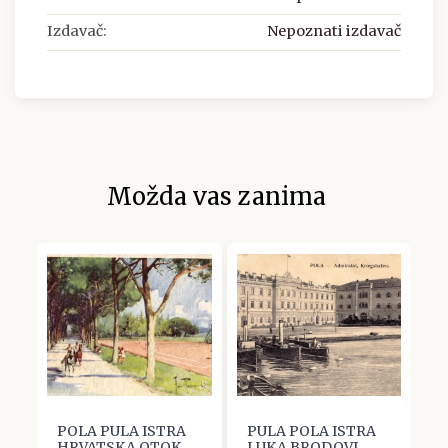
Izdavač:
Nepoznati izdavač
Možda vas zanima
POLA PULA ISTRA
PULA POLA ISTRA
P
A
HRVATSKA OTOK
LUKA BRODOVI
H