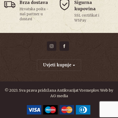
Brza dostava
Sigurna
kupovina
Hrvatska pošta -
naš partner u
SSL certifikat i
dostavi
WSPay
Uvjeti kupnje
© 2023. Sva prava pridržana Antikvarijat Vremeplov. Web by
AG media