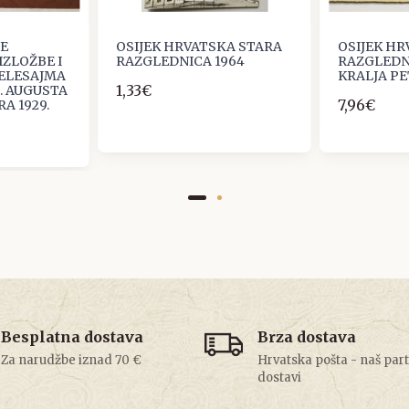
E
OSIJEK HRVATSKA STARA
OSIJEK H
ZLOŽBE I
RAZGLEDNICA 1964
RAZGLEDN
VELESAJMA
KRALJA PE
1,33€
1. AUGUSTA
7,96€
A 1929.
Besplatna dostava
Brza dostava
Za narudžbe iznad 70 €
Hrvatska pošta - naš par
dostavi