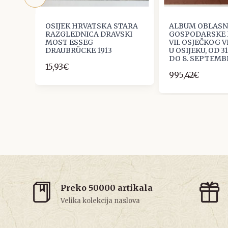
TARA
OSIJEK HRVATSKA STARA
ALBUM OBLASN
RAZGLEDNICA DRAVSKI
GOSPODARSKE I
MOST ESSEG
VII. OSJEČKOG 
DRAUBRÜCKE 1913
U OSIJEKU, OD 3
DO 8. SEPTEMBR
15,93€
995,42€
Preko 50000 artikala
Velika kolekcija naslova