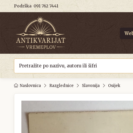
Podrška
091 762 7441
Web
Naslovnica
Razglednice
Slavonija
Osijek