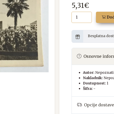
5,31€
Dod
Besplatna dost
Osnovne infor
Autor:
Nepoznati 
Nakladnik:
Nepoz
Dostupnost:
1
Šifra:
-
Opcije dostave