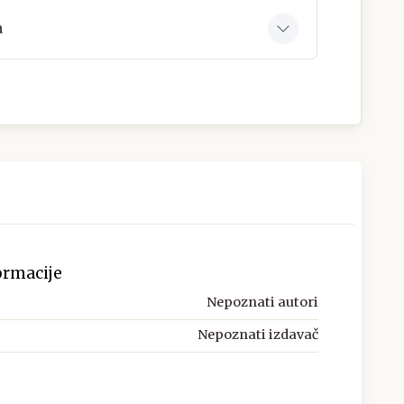
a
ormacije
Nepoznati autori
Nepoznati izdavač