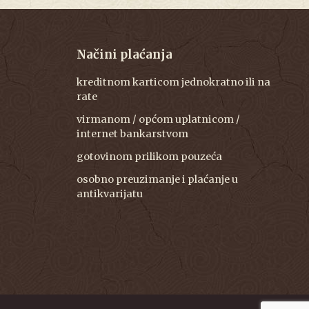
Načini plaćanja
kreditnom karticom jednokratno ili na
rate
virmanom / općom uplatnicom /
internet bankarstvom
gotovinom prilikom pouzeća
osobno preuzimanje i plaćanje u
antikvarijatu