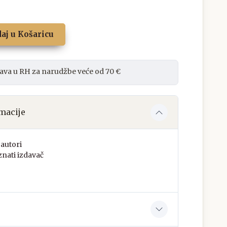
aj u Košaricu
ava u RH za narudžbe veće od 70 €
macije
autori
nati izdavač