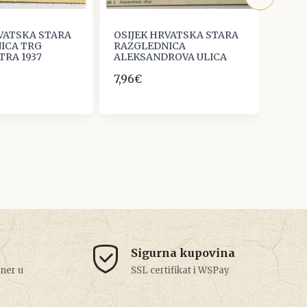
RVATSKA STARA
OSIJEK HRVATSKA STARA
OSIJ
ICA TRG
RAZGLEDNICA
RAZG
TRA 1937
ALEKSANDROVA ULICA
MOS
7,96€
10,6
Sigurna kupovina
tner u
SSL certifikat i WSPay