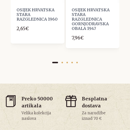
OSIJEK HRVATSKA
OSIJEK HRVATSKA
O
STARA
STARA
S
8
RAZGLEDNICA 1960
RAZGLEDNICA
R
GORNJODRAVSKA
2,65€
6
OBALA 1947
7,96€
Preko 50000
Besplatna
artikala
dostava
Velika kolekcija
Za narudžbe
naslova
iznad 70 €