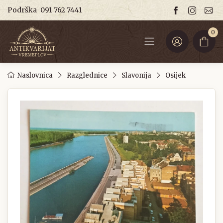
Podrška
091 762 7441
0
Naslovnica
Razglednice
Slavonija
Osijek