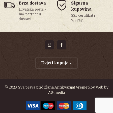
Brza dostava
Sigurna
kupovina
Hrvatska pošta -
naš partner u
SSL certifikat i
dostavi
WSPay
Uvjeti kupnje
© 2023. Sva prava pridržana Antikvarijat Vremeplov. Web by
AG media