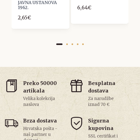
JAVNA USTANOVA
6,64€
1
1962.
2,65€
Preko 50000
Besplatna
artikala
dostava
Velika kolekcija
Za narudžbe
naslova
iznad 70 €
Brza dostava
Sigurna
kupovina
Hrvatska pošta -
naš partner u
SSL certifikat i