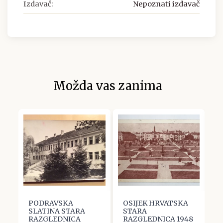
Izdavač:
Nepoznati izdavač
Možda vas zanima
PODRAVSKA
OSIJEK HRVATSKA
V
SLATINA STARA
STARA
R
RAZGLEDNICA
RAZGLEDNICA 1948
R