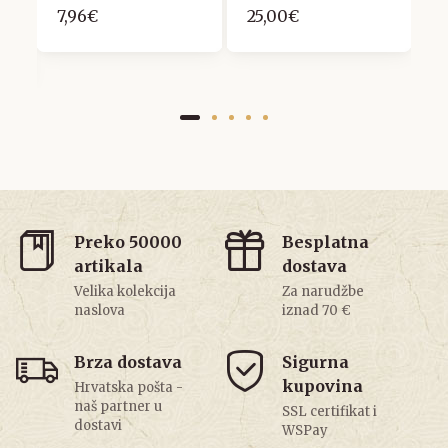
7,96€
25,00€
Preko 50000
Besplatna
artikala
dostava
Velika kolekcija
Za narudžbe
naslova
iznad 70 €
Brza dostava
Sigurna
kupovina
Hrvatska pošta -
naš partner u
SSL certifikat i
dostavi
WSPay