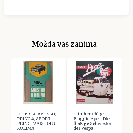
Možda vas zanima
i
DITER KORP : NSU,
Günther Uhlig:
H
PRINC 4, SPORT
Piaggio Ape - Die
A
PRINC, MAJSTOR U
fleißige Schwester
F
KOLIMA
der Vespa
1