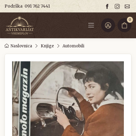
Podrška
091 762 7441
0
Naslovnica
Knjige
Automobili