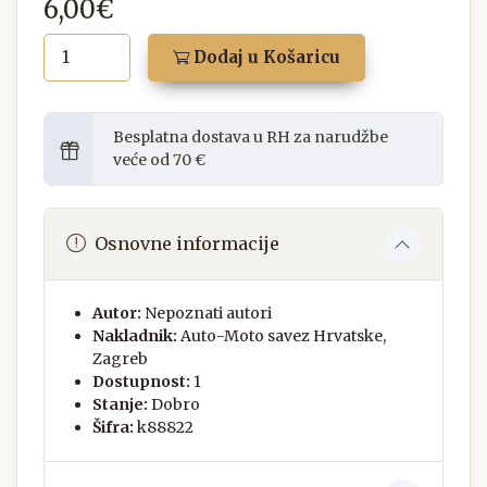
6,00€
Dodaj u Košaricu
Besplatna dostava u RH za narudžbe
veće od 70 €
Osnovne informacije
Autor:
Nepoznati autori
Nakladnik:
Auto-Moto savez Hrvatske,
Zagreb
Dostupnost:
1
Stanje:
Dobro
Šifra:
k88822