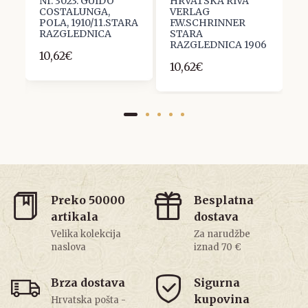
Nr. 3023. GUIDO
HRVATSKA RIVA
L
COSTALUNGA,
VERLAG
A
POLA, 1910/11.STARA
F.W.SCHRINNER
K
RAZGLEDNICA
STARA
S
RAZGLEDNICA 1906
R
10,62€
10,62€
1
Preko 50000
Besplatna
artikala
dostava
Velika kolekcija
Za narudžbe
naslova
iznad 70 €
Brza dostava
Sigurna
kupovina
Hrvatska pošta -