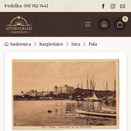
Podrška
091 762 7441
0
Naslovnica
Razglednice
Istra
Pula