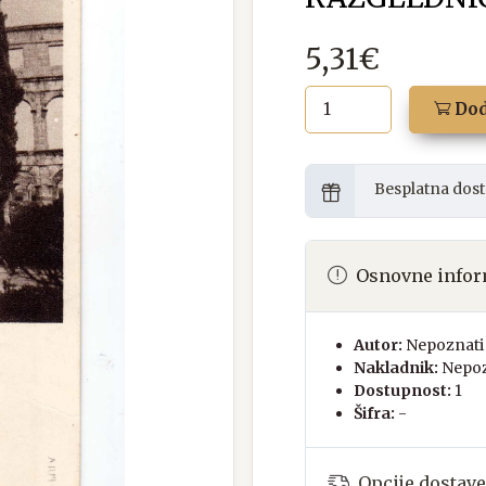
5,31€
Dod
Besplatna dost
Osnovne infor
Autor:
Nepoznati 
Nakladnik:
Nepoz
Dostupnost:
1
Šifra:
-
Opcije dostave