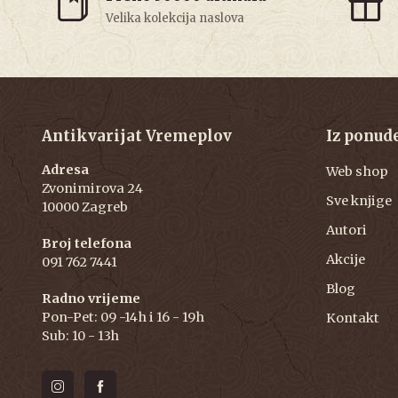
Velika kolekcija naslova
Antikvarijat Vremeplov
Iz ponud
Adresa
Web shop
Zvonimirova 24
Sve knjige
10000 Zagreb
Autori
Broj telefona
Akcije
091 762 7441
Blog
Radno vrijeme
Pon-Pet: 09 -14h i 16 - 19h
Kontakt
Sub: 10 - 13h