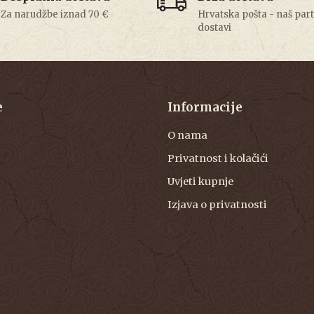
Za narudžbe iznad 70 €
Hrvatska pošta - naš par
dostavi
e
Informacije
O nama
Privatnost i kolačići
Uvjeti kupnje
Izjava o privatnosti