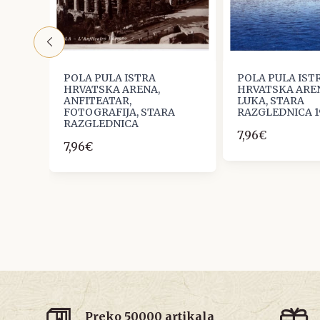
POLA PULA ISTRA
POLA PULA IST
HRVATSKA ARENA,
HRVATSKA AREN
LER
ANFITEATAR,
LUKA, STARA
A
FOTOGRAFIJA, STARA
RAZGLEDNICA 1
RAZGLEDNICA
7,96€
7,96€
Preko 50000 artikala