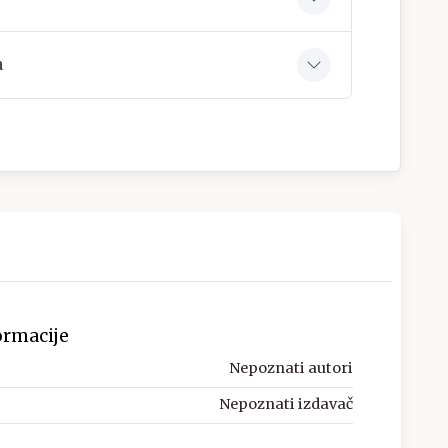
a
ormacije
Nepoznati autori
Nepoznati izdavač