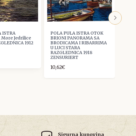
 ISTRA
POLA PULA ISTRA OTOK
POLA
More Jedrilice
BRIONI PANORAMA SA
HRVA
GLEDNICA 1912
BRODICAMA I RIBARRIMA
Nr.5
U LUCI STARA
STAR
RAZGLEDNICA 1918
6,64
ZENSURIERT
10,62€
Sigurna kupovina