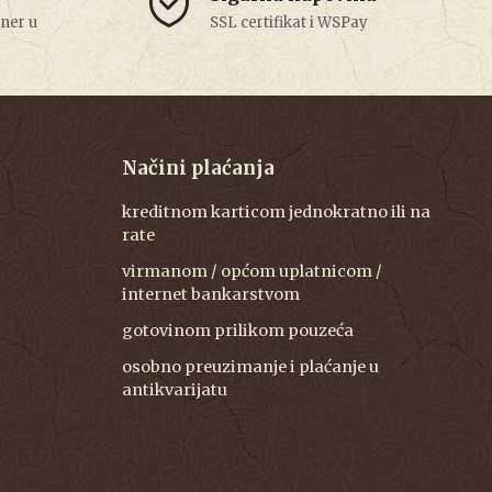
tner u
SSL certifikat i WSPay
Načini plaćanja
kreditnom karticom jednokratno ili na
rate
virmanom / općom uplatnicom /
internet bankarstvom
gotovinom prilikom pouzeća
osobno preuzimanje i plaćanje u
antikvarijatu