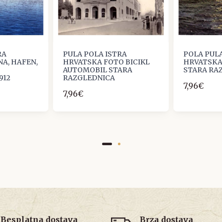
RA
PULA POLA ISTRA
POLA PULA
A, HAFEN,
HRVATSKA FOTO BICIKL
HRVATSKA 
AUTOMOBIL STARA
STARA RAZ
912
RAZGLEDNICA
7,96€
7,96€
Besplatna dostava
Brza dostava