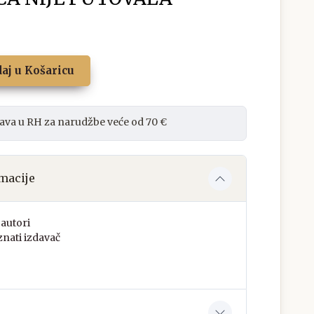
aj u Košaricu
ava u RH za narudžbe veće od 70 €
macije
autori
nati izdavač