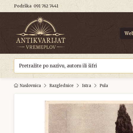
Podrška
091 762 7441
Web
Naslovnica
Razglednice
Istra
Pula