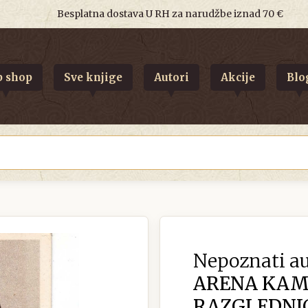
Besplatna dostava U RH za narudžbe iznad 70 €
 shop
Sve knjige
Autori
Akcije
Blo
Nepoznati au
ARENA KAM
RAZGLEDNIC