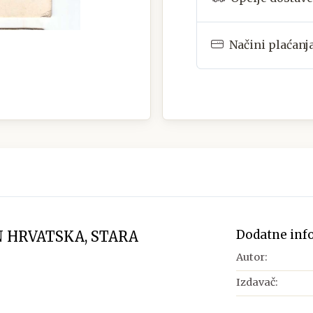
Načini plaćanj
Dodatne inf
 HRVATSKA, STARA
Autor:
Izdavač: