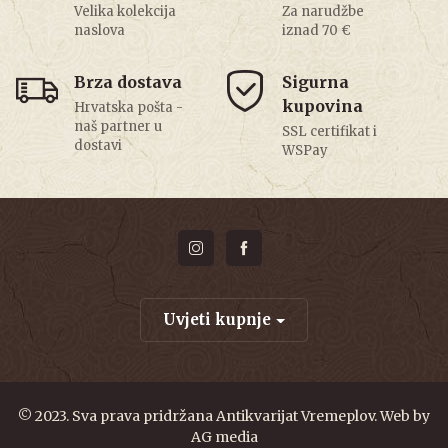
Velika kolekcija
Za narudžbe
naslova
iznad 70 €
Brza dostava
Sigurna
kupovina
Hrvatska pošta -
naš partner u
SSL certifikat i
dostavi
WSPay
Uvjeti kupnje
© 2023. Sva prava pridržana Antikvarijat Vremeplov. Web by
AG media