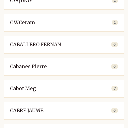
C.G.jUNG
1
C.W.Ceram
1
CABALLERO FERNAN
0
Cabanes Pierre
0
Cabot Meg
7
CABRE JAUME
0