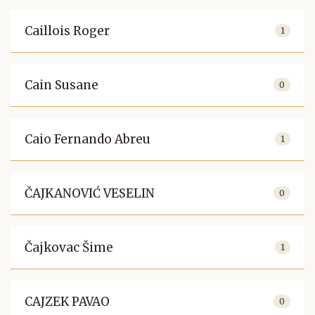
Caillois Roger
1
Cain Susane
0
Caio Fernando Abreu
1
ČAJKANOVIĆ VESELIN
0
Čajkovac Šime
1
CAJZEK PAVAO
0