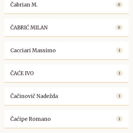
Čabrian M.
0
ČABRIĆ MILAN
0
Cacciari Massimo
1
ČAĆE IVO
1
Čačinovič Nadežda
1
Čaćipe Romano
1