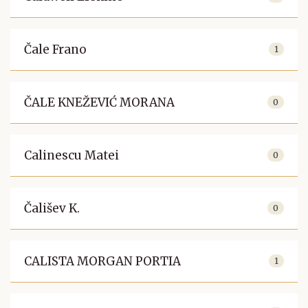
Čale Frano
1
ČALE KNEŽEVIĆ MORANA
0
Calinescu Matei
0
Čališev K.
0
CALISTA MORGAN PORTIA
1