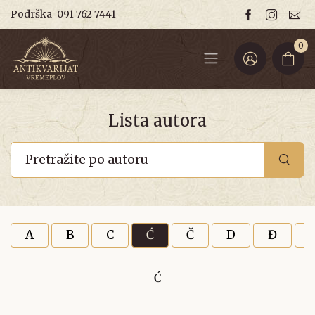
Podrška
091 762 7441
0
Lista autora
A
B
C
Ć
Č
D
Đ
Ć