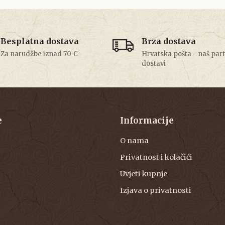
Besplatna dostava
Brza dostava
Za narudžbe iznad 70 €
Hrvatska pošta - naš par
dostavi
e
Informacije
O nama
Privatnost i kolačići
Uvjeti kupnje
Izjava o privatnosti