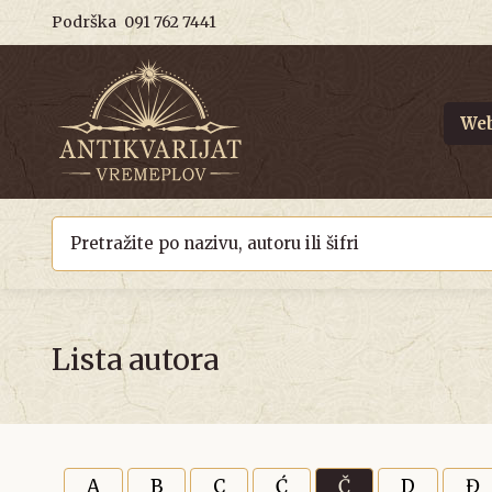
Podrška
091 762 7441
Web
Lista autora
A
B
C
Ć
Č
D
Đ