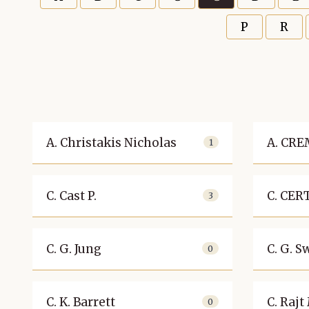
P
R
A. Christakis Nicholas
A. CR
1
C. Cast P.
C. CE
3
C. G. Jung
C. G. S
0
C. K. Barrett
C. Rajt
0