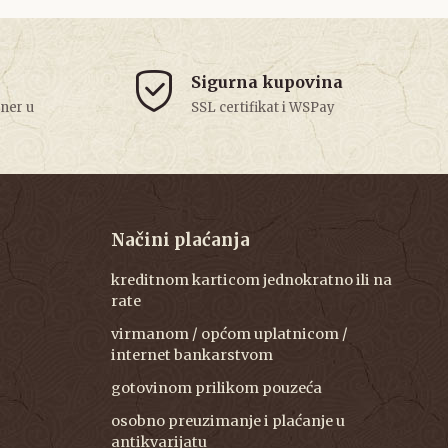
Sigurna kupovina
tner u
SSL certifikat i WSPay
Načini plaćanja
kreditnom karticom jednokratno ili na
rate
virmanom / općom uplatnicom /
internet bankarstvom
gotovinom prilikom pouzeća
osobno preuzimanje i plaćanje u
antikvarijatu