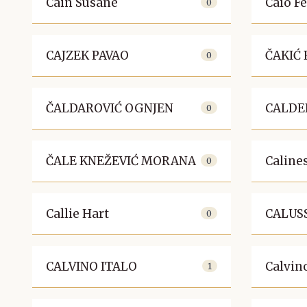
Cain Susane
Caio F
0
CAJZEK PAVAO
ČAKIĆ
0
ČALDAROVIĆ OGNJEN
CALDE
0
ČALE KNEŽEVIĆ MORANA
Caline
0
Callie Hart
CALUSS
0
CALVINO ITALO
Calvino
1