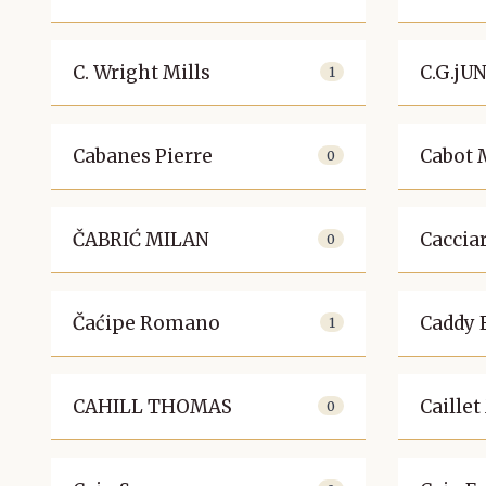
C. Wright Mills
C.G.jU
1
Cabanes Pierre
Cabot 
0
ČABRIĆ MILAN
Caccia
0
Čaćipe Romano
Caddy 
1
CAHILL THOMAS
Caille
0