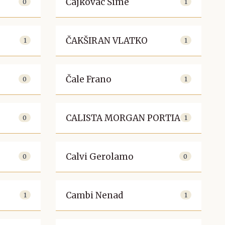
Čajkovac Šime
0
1
ČAKŠIRAN VLATKO
1
1
Čale Frano
0
1
CALISTA MORGAN PORTIA
0
1
Calvi Gerolamo
0
0
Cambi Nenad
1
1