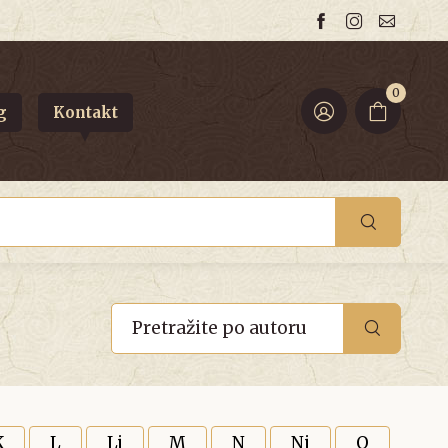
0
g
Kontakt
K
L
Lj
M
N
Nj
O