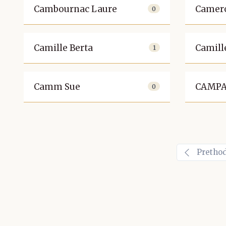
Cambournac Laure
Camero
0
Camille Berta
Camill
1
Camm Sue
CAMPA
0
Pretho