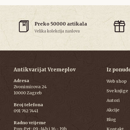
Preko 50000 artikala
Velika kolekcija naslova
Antikvarijat Vremeplov
Iz ponud
Adresa
Web shop
Zvonimirova 24
Sve knjige
10000 Zagreb
Autori
Broj telefona
Akcije
091 762 7441
Blog
Radno vrijeme
Pon-Pet: 09 -14h i 16 - 19h
Kontakt