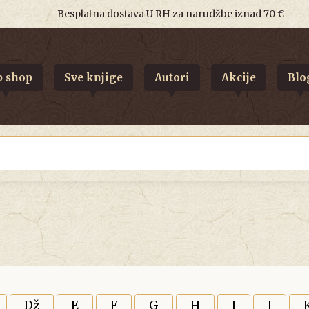
Besplatna dostava U RH za narudžbe iznad 70 €
 shop
Sve knjige
Autori
Akcije
Blo
Dž
E
F
G
H
I
J