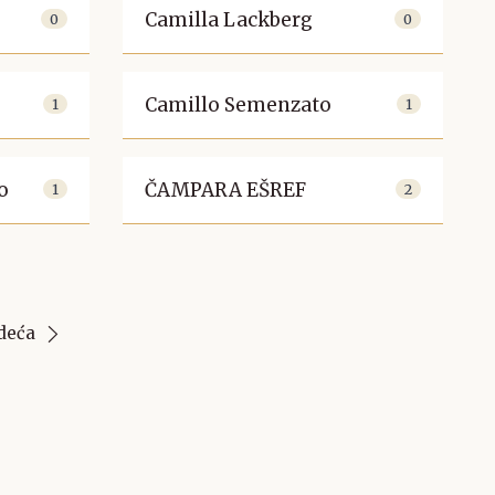
Camilla Lackberg
0
0
Camillo Semenzato
1
1
o
ČAMPARA EŠREF
1
2
deća