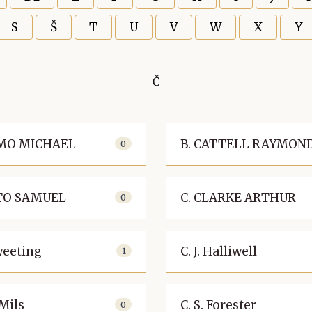
S
Š
T
U
V
W
X
Y
Č
EMO MICHAEL
B. CATTELL RAYMON
0
RTO SAMUEL
C. CLARKE ARTHUR
0
weeting
C. J. Halliwell
1
 Mils
C. S. Forester
0