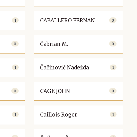
CABALLERO FERNAN
1
0
Čabrian M.
0
0
Čačinovič Nadežda
1
1
CAGE JOHN
0
0
Caillois Roger
1
1