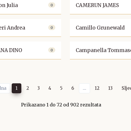
n Julia
CAMERUN JAMES
0
eri Andrea
Camillo Grunewald
0
NA DINO
Campanella Tommas
0
dna
1
2
3
4
5
6
...
12
13
Slje
Prikazano
1
do
72
od
902
rezultata