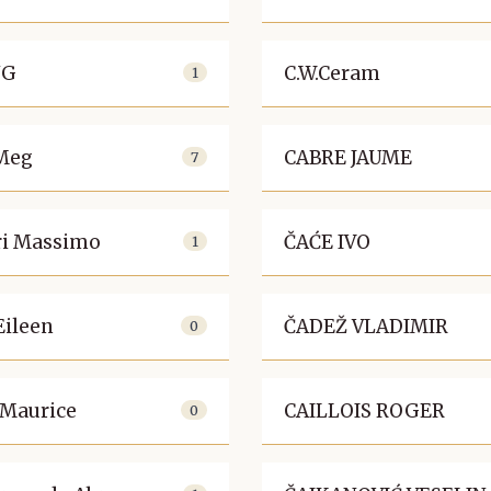
NG
C.W.Ceram
1
Meg
CABRE JAUME
7
ri Massimo
ČAĆE IVO
1
Eileen
ČADEŽ VLADIMIR
0
t Maurice
CAILLOIS ROGER
0