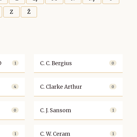
Z
Ž
D
C. C. Bergius
1
0
C. Clarke Arthur
4
0
C. J. Sansom
0
1
C. W. Ceram
1
1