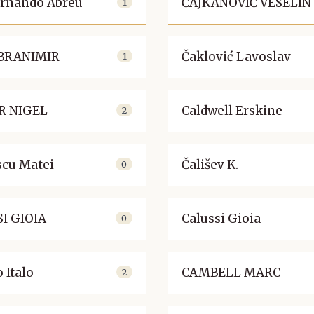
ernando Abreu
ČAJKANOVIĆ VESELIN
1
 BRANIMIR
Čaklović Lavoslav
1
R NIGEL
Caldwell Erskine
2
scu Matei
Čališev K.
0
I GIOIA
Calussi Gioia
0
 Italo
CAMBELL MARC
2