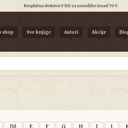
Besplatna dostava U RH za narudžbe iznad 70 €
 shop
Sve knjige
Autori
Akcije
Blo
Dž
E
F
G
H
I
J