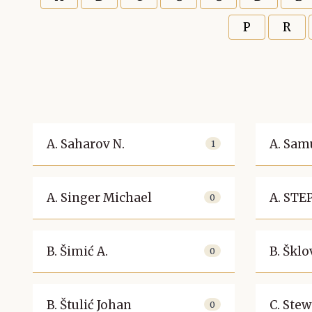
P
R
A. Saharov N.
A. Sam
1
A. Singer Michael
A. ST
0
B. Šimić A.
B. Šklo
0
B. Štulić Johan
C. Stew
0