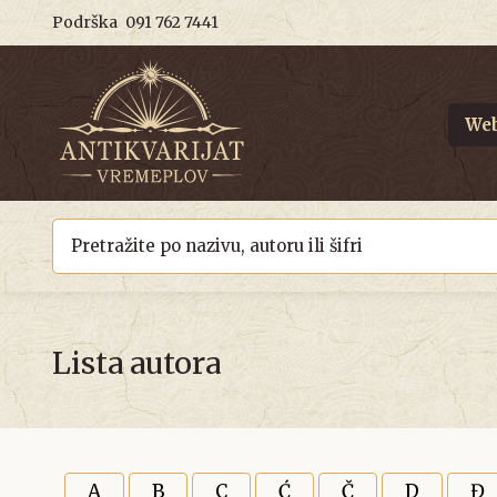
Podrška
091 762 7441
Web
Lista autora
A
B
C
Ć
Č
D
Đ