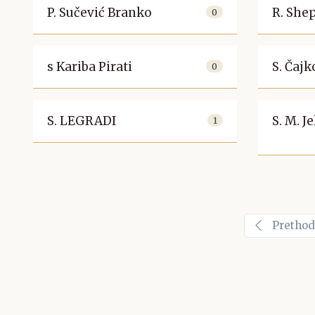
P. Sučević Branko
R. She
0
s Kariba Pirati
S. Čaj
0
S. LEGRADI
S. M. J
1
Pretho