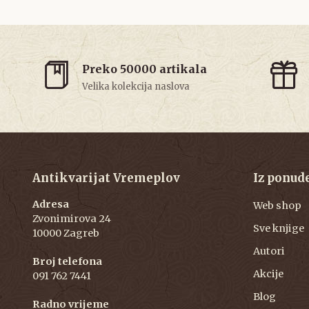
Preko 50000 artikala
Velika kolekcija naslova
Antikvarijat Vremeplov
Iz ponud
Adresa
Web shop
Zvonimirova 24
Sve knjige
10000 Zagreb
Autori
Broj telefona
Akcije
091 762 7441
Blog
Radno vrijeme