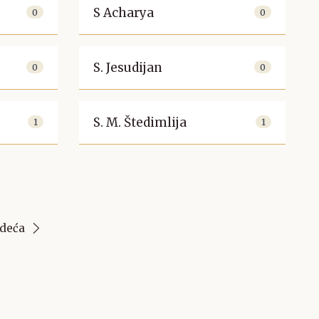
S
S Acharya
0
0
S. Jesudijan
0
0
S. M. Štedimlija
1
1
edeća