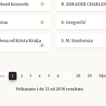
pherd Kenneth
R. SHRADER CHARLE
1
kovac
S. Gregorčić
2
elena od Krista Kralja
S. M. Simforoza
0
dna
1
2
3
4
5
6
...
28
29
Slj
Prikazano
1
do
72
od
2078
rezultata