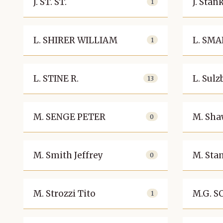
J. ST. ST.
J. Stan
1
L. SHIRER WILLIAM
L. SM
1
L. STINE R.
L. Sulz
13
M. SENGE PETER
M. Sha
0
M. Smith Jeffrey
M. Sta
0
M. Strozzi Tito
M.G. 
1