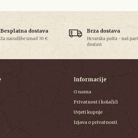
Besplatna dostava
Brza dostava
Za narudžbe iznad 70 €
Hrvatska pošta - naš par
dostavi
e
Informacije
O nama
Privatnost i kolačići
Uvjeti kupnje
Izjava o privatnosti