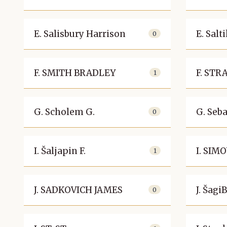
E. Salisbury Harrison
E. Salt
0
F. SMITH BRADLEY
F. ST
1
G. Scholem G.
G. Seba
0
I. Šaljapin F.
I. SIM
1
J. SADKOVICH JAMES
J. Šag
0