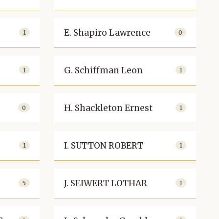
E. Shapiro Lawrence
1
0
G. Schiffman Leon
1
1
H. Shackleton Ernest
0
1
I. SUTTON ROBERT
1
1
J. SEIWERT LOTHAR
5
1