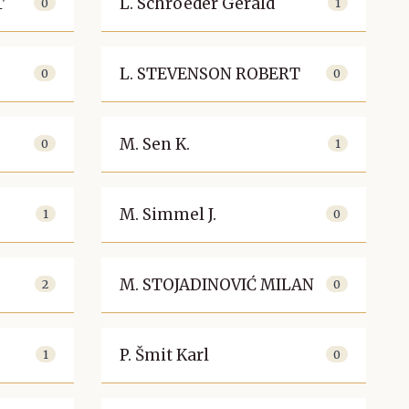
T
L. Schroeder Gerald
0
1
L. STEVENSON ROBERT
0
0
M. Sen K.
0
1
M. Simmel J.
1
0
M. STOJADINOVIĆ MILAN
2
0
P. Šmit Karl
1
0