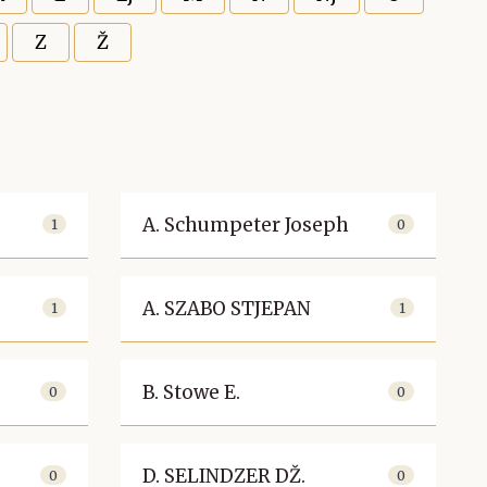
Z
Ž
A. Schumpeter Joseph
1
0
A. SZABO STJEPAN
1
1
B. Stowe E.
0
0
D. SELINDZER DŽ.
0
0