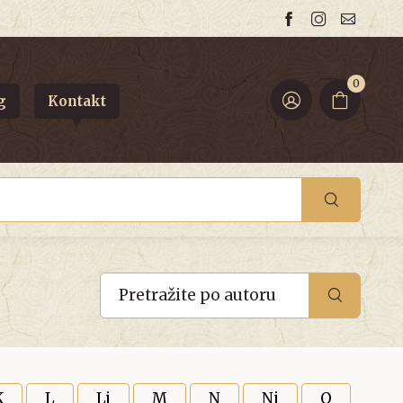
0
g
Kontakt
K
L
Lj
M
N
Nj
O