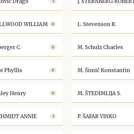
ković Drago
J. STERNBERG ROBER
1
ALLWOOD WILLIAM
L. Stevenson R.
0
berger C.
M. Schulz Charles
0
w Phyllis
M. Šimić Konstantin
0
nley Henry
M. ŠTEDIMLIJA S.
0
SCHMIDT ANNIE
P. ŠAFAR VINKO
1