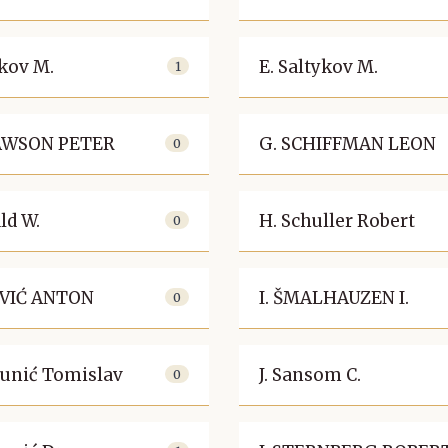
ikov M.
E. Saltykov M.
1
RAWSON PETER
G. SCHIFFMAN LEON
0
ld W.
H. Schuller Robert
0
OVIĆ ANTON
I. ŠMALHAUZEN I.
0
iBunić Tomislav
J. Sansom C.
0