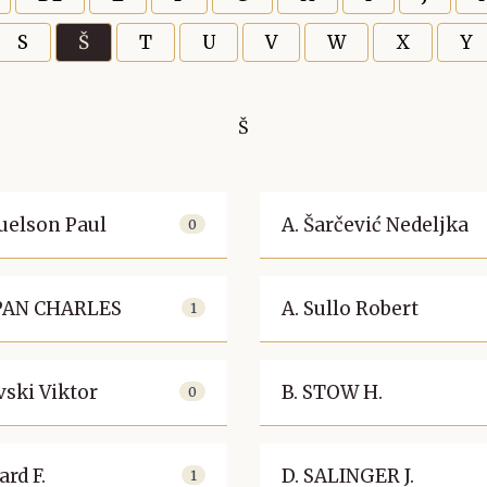
S
Š
T
U
V
W
X
Y
Š
uelson Paul
A. Šarčević Nedeljka
0
EPAN CHARLES
A. Sullo Robert
1
vski Viktor
B. STOW H.
0
ard F.
D. SALINGER J.
1