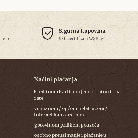
Sigurna kupovina
tner u
SSL certifikat i WSPay
Načini plaćanja
kreditnom karticom jednokratno ili na
rate
virmanom / općom uplatnicom /
internet bankarstvom
gotovinom prilikom pouzeća
osobno preuzimanje i plaćanje u