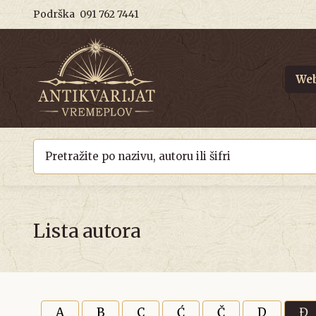
Podrška
091 762 7441
Web
Lista autora
A
B
C
Ć
Č
D
Đ