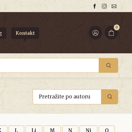
0
g
Kontakt
K
L
Lj
M
N
Nj
O