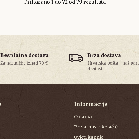
Prikazano
1
do
72
od
79
rezultata
Besplatna dostava
Brza dostava
Za narudžbe iznad 70 €
Hrvatska pošta - naš par
dostavi
e
Informacije
O nama
Privatnost i kolačići
Uvjeti kupnje