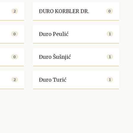
ĐURO KORBLER DR.
2
0
Đuro Peulić
0
1
Đuro Šušnjić
0
1
Đuro Turić
2
1