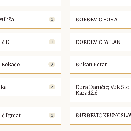
Miliša
ĐORĐEVIĆ BORA
1
ić K.
ĐORĐEVIĆ MILAN
1
 Bokačo
Đukan Petar
0
ika
Đura Daničić; Vuk Stef
2
Karadžić
ić Ignjat
ĐURĐEVIĆ KRUNOSLA
1