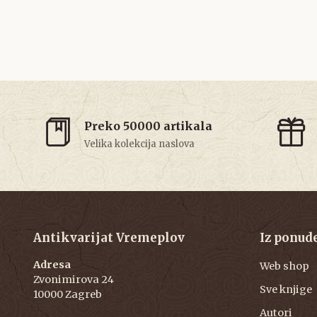
Preko 50000 artikala
Velika kolekcija naslova
Antikvarijat Vremeplov
Iz ponud
Adresa
Web shop
Zvonimirova 24
Sve knjige
10000 Zagreb
Autori