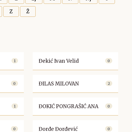
Z
Ž
Đekić Ivan Velid
1
0
ĐILAS MILOVAN
0
2
ĐOKIĆ PONGRAŠIĆ ANA
1
0
Đorđe Đorđević
0
0