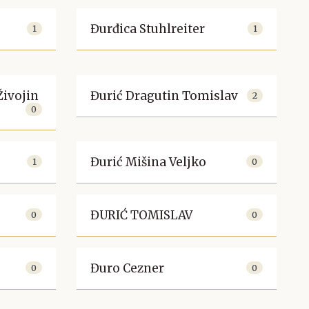
Đurđica Stuhlreiter
1
1
Živojin
Đurić Dragutin Tomislav
2
0
Đurić Mišina Veljko
1
0
ĐURIĆ TOMISLAV
0
0
Đuro Cezner
0
0