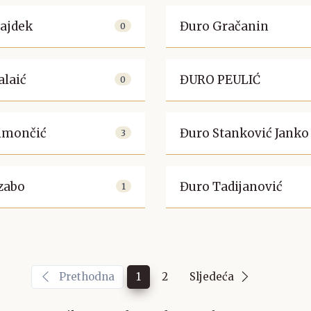
ajdek
Đuro Gračanin
0
alaić
ĐURO PEULIĆ
0
imončić
Đuro Stanković Janko
3
zabo
Đuro Tadijanović
1
Prethodna
1
2
Sljedeća