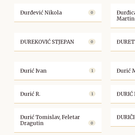
Đurđević Nikola
Đurđic
0
Martin
ĐUREKOVIĆ STJEPAN
ĐURET
0
Đurić Ivan
Đurić 
1
Đurić R.
ĐURIĆ
1
Đurić Tomislav, Feletar
ĐURIČI
Dragutin
0