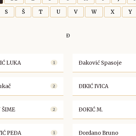
S
Š
T
U
V
W
X
Y
Đ
IĆ LUKA
Đaković Spasoje
1
ukač
ĐIKIĆ IVICA
2
 ŠIME
ĐOKIĆ M.
2
IĆ PEĐA
Đordano Bruno
1