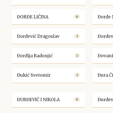
ĐORĐE LIČINA
Đorđe 
0
Đorđević Dragoslav
Đorđev
1
Đorđija Radonjić
Đovani
1
Đukić Svetomir
Đura Č
1
ĐURĐEVIĆ I NIKOLA
Đurđev
0