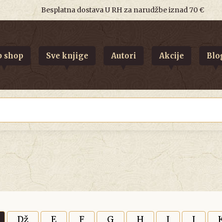
Besplatna dostava U RH za narudžbe iznad 70 €
 shop
Sve knjige
Autori
Akcije
Blo
Dž
E
F
G
H
I
J