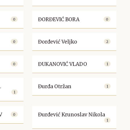
ĐORĐEVIĆ BORA
0
0
Đorđević Veljko
0
2
ĐUKANOVIĆ VLADO
0
1
.
Đurđa Otržan
1
1
V
Đurđević Krunoslav Nikola
0
1