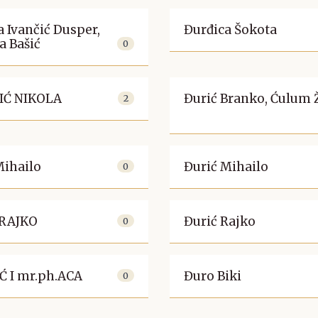
a Ivančić Dusper,
Đurđica Šokota
a Bašić
0
IĆ NIKOLA
Đurić Branko, Ćulum 
2
Mihailo
Đurić Mihailo
0
 RAJKO
Đurić Rajko
0
Ć I mr.ph.ACA
Đuro Biki
0