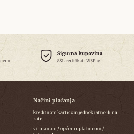
Sigurna kupovina
tner u
SSL certifikat i WSPay
Načini plaćanja
kreditnom karticom jednokratno ili na
rate
virmanom / općom uplatnicom /