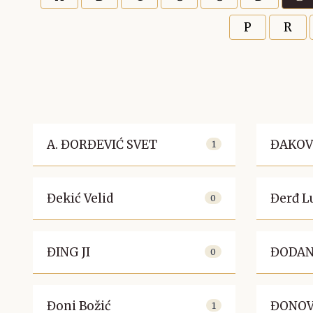
P
R
A. ĐORĐEVIĆ SVET
ĐAKOV
1
Đekić Velid
Đerđ L
0
ĐING JI
ĐODAN
0
Đoni Božić
ĐONOV
1