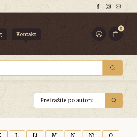
0
g
Kontakt
K
L
Lj
M
N
Nj
O