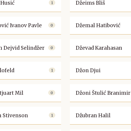
 Husić
Džeims Bliš
1
ović Ivanov Pavle
Džemal Hatibović
0
 Dejvid Selindžer
Dževad Karahasan
0
lofeld
Džon Djui
1
tjuart Mil
Džoni Štulić Branimir
0
n Stivenson
Džubran Halil
1