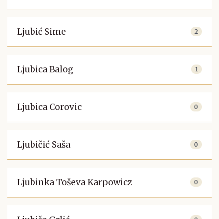
Ljubić Sime
2
Ljubica Balog
1
Ljubica Corovic
0
Ljubičić Saša
0
Ljubinka Toševa Karpowicz
0