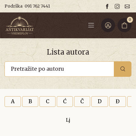
Podrška
091 762 7441
0
Lista autora
A
B
C
Ć
Č
D
Đ
Lj