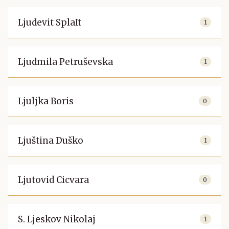
Ljudevit SplaIt
1
Ljudmila Petruševska
1
Ljuljka Boris
0
Ljuština Duško
1
Ljutovid Cicvara
0
S. Ljeskov Nikolaj
1