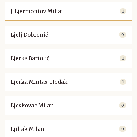
J. Ljermontov Mihail
1
Ljelj Dobronić
0
Ljerka Bartolić
1
Ljerka Mintas-Hodak
1
Ljeskovac Milan
0
Ljiljak Milan
0