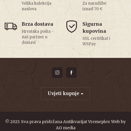
Velika kolekcija
Za narudžbe
naslova
iznad 70 €
Brza dostava
Sigurna
kupovina
Hrvatska pošta -
naš partner u
SSL certifikat i
dostavi
WSPay
Uvjeti kupnje
© 2023. Sva prava pridržana Antikvarijat Vremeplov. Web by
AG media