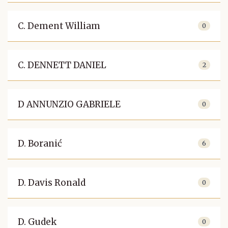
C. Dement William
0
C. DENNETT DANIEL
2
D ANNUNZIO GABRIELE
0
D. Boranić
6
D. Davis Ronald
0
D. Gudek
0