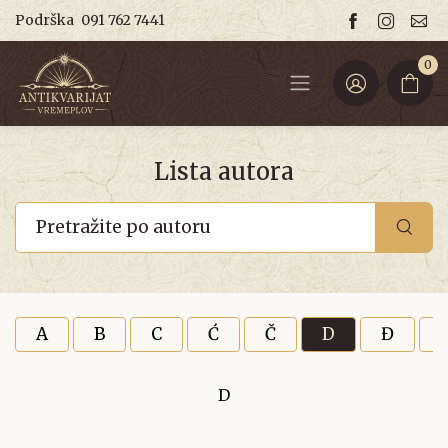
Podrška
091 762 7441
0
Lista autora
A
B
C
Ć
Č
D
Đ
D