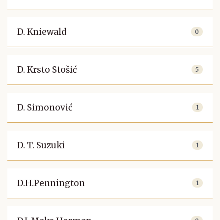
D. Kniewald
0
D. Krsto Stošić
5
D. Simonović
1
D. T. Suzuki
1
D.H.Pennington
1