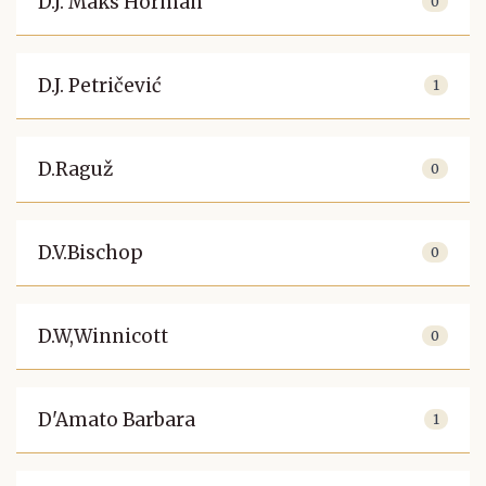
D.J. Maks Horman
0
D.J. Petričević
1
D.Raguž
0
D.V.Bischop
0
D.W,Winnicott
0
D'Amato Barbara
1