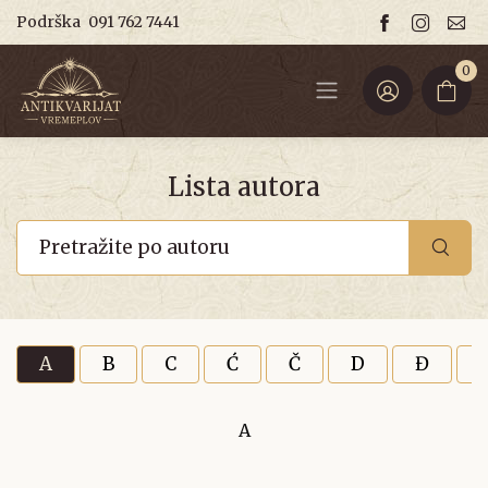
Podrška
091 762 7441
0
Lista autora
A
B
C
Ć
Č
D
Đ
A