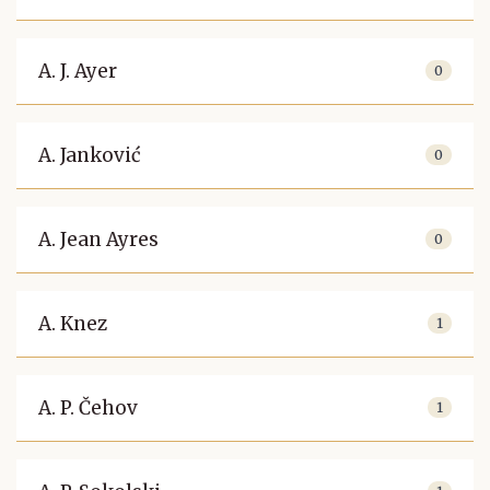
A. J. Ayer
0
A. Janković
0
A. Jean Ayres
0
A. Knez
1
A. P. Čehov
1