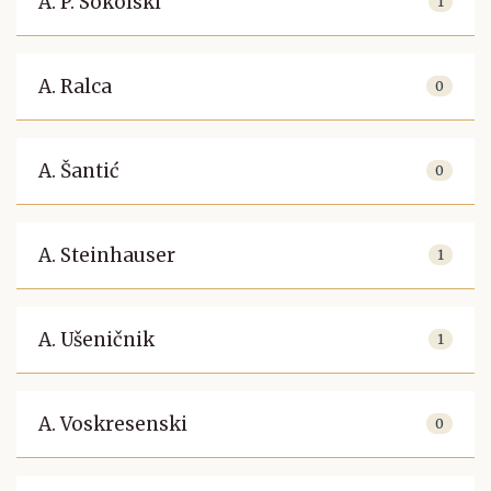
A. P. Sokolski
1
A. Ralca
0
A. Šantić
0
A. Steinhauser
1
A. Ušeničnik
1
A. Voskresenski
0