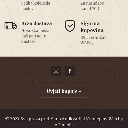
Velika kolekcija
Za narudžbe
naslova
iznad 70 €
Brza dostava
Sigurna
kupovina
Hrvatska pošta -
naš partner u
SSL certifikat i
dostavi
WSPay
Uvjeti kupnje
© 2023. Sva prava pridržana Antikvarijat Vremeplov. Web by
AG media