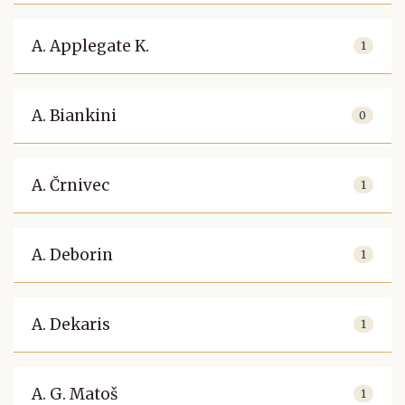
A. Applegate K.
1
A. Biankini
0
A. Črnivec
1
A. Deborin
1
A. Dekaris
1
A. G. Matoš
1