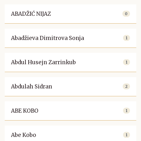
ABADŽIĆ NIJAZ
0
Abadžieva Dimitrova Sonja
1
Abdul Husejn Zarrinkub
1
Abdulah Sidran
2
ABE KOBO
1
Abe Kobo
1