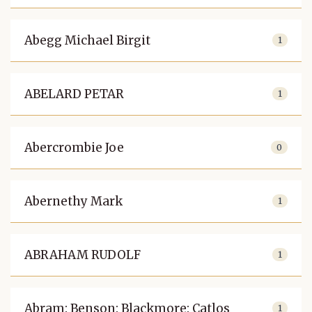
Abegg Michael Birgit
1
ABELARD PETAR
1
Abercrombie Joe
0
Abernethy Mark
1
ABRAHAM RUDOLF
1
Abram: Benson: Blackmore: Catlos
1