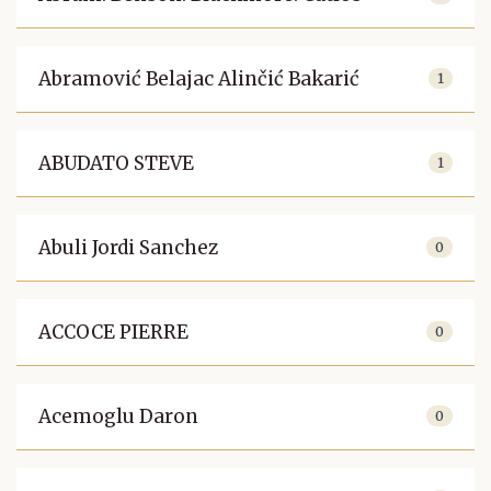
Abramović Belajac Alinčić Bakarić
1
ABUDATO STEVE
1
Abuli Jordi Sanchez
0
ACCOCE PIERRE
0
Acemoglu Daron
0