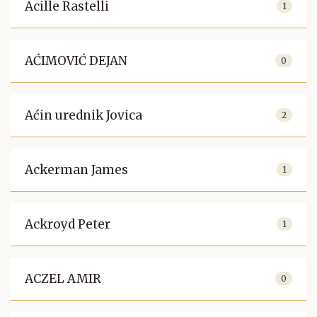
Acille Rastelli
1
AĆIMOVIĆ DEJAN
0
Aćin urednik Jovica
2
Ackerman James
1
Ackroyd Peter
1
ACZEL AMIR
0