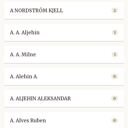
A NORDSTRÖM KJELL
2
A. A. Aljehin
1
A. A. Milne
1
A. Alehin A.
0
A. ALJEHIN ALEKSANDAR
0
A. Alves Ruben
0