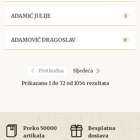
ADAMIĆ JULIJE
1
ADAMOVIĆ DRAGOSLAV
0
Prethodna
Sljedeća
Prikazano
1
do
72
od
1056
rezultata
Preko 50000
Besplatna
artikala
dostava