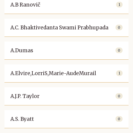
A.B Ranovič
1
A.C. Bhaktivedanta Swami Prabhupada
0
A.Dumas
0
A.Elvire,LorriS,Marie-AudeMurail
1
A.J.P. Taylor
0
A.S. Byatt
0