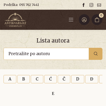
Podrška
091 762 7441
0
Lista autora
A
B
C
Ć
Č
D
Đ
E