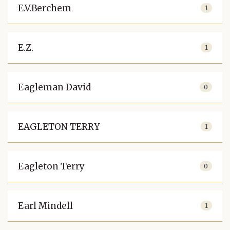
E.V.Berchem
1
E.Z.
1
Eagleman David
0
EAGLETON TERRY
1
Eagleton Terry
0
Earl Mindell
1