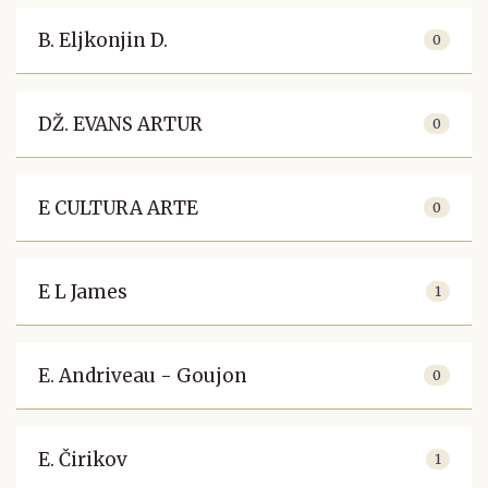
B. Eljkonjin D.
0
DŽ. EVANS ARTUR
0
E CULTURA ARTE
0
E L James
1
E. Andriveau - Goujon
0
E. Čirikov
1