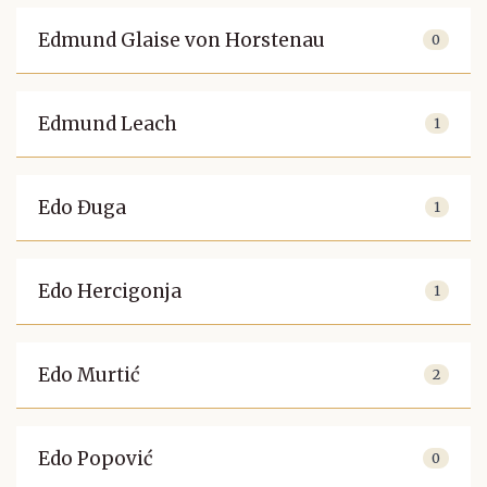
Edmund Glaise von Horstenau
0
Edmund Leach
1
Edo Đuga
1
Edo Hercigonja
1
Edo Murtić
2
Edo Popović
0