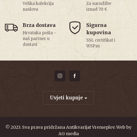
Velika kolekcija
Za narudžbe
naslova
iznad 70 €
Brza dostava
Sigurna
kupovina
Hrvatska pošta -
naš partner u
SSL certifikat i
dostavi
WSPay
Uvjeti kupnje
© 2023. Sva prava pridržana Antikvarijat Vremeplov. Web by
AG media