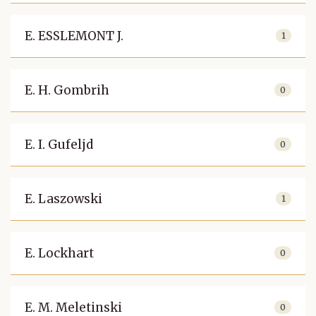
E. ESSLEMONT J.
1
E. H. Gombrih
0
E. I. Gufeljd
0
E. Laszowski
1
E. Lockhart
0
E. M. Meletinski
0