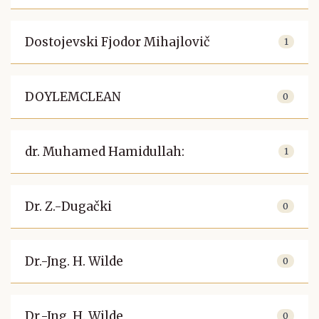
Dostojevski Fjodor Mihajlovič
1
DOYLEMCLEAN
0
dr. Muhamed Hamidullah:
1
Dr. Z.-Dugački
0
Dr.-Jng. H. Wilde
0
Dr.-Jng. H. Wilde
0