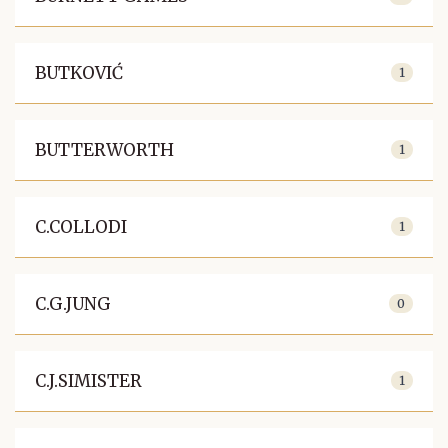
BUTKOVIĆ
1
BUTTERWORTH
1
C.COLLODI
1
C.G.JUNG
0
C.J.SIMISTER
1