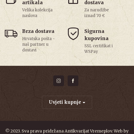
artikala
dostava
Velika kolekcija
Za narudžbe
naslova
iznad 70 €
Brza dostava
Sigurna
kupovina
Hrvatska pošta -
naš partner u
SSL certifikat i
dostavi
WSPay
Uvjeti kupnje
© 2023. Sva prava pridržana Antikvarijat Vremeplov. Web by