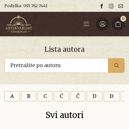
Podrška
091 762 7441
0
Lista autora
A
B
C
Ć
Č
D
Đ
Svi autori