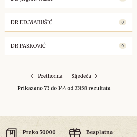
DR.F.D.MARUŠIĆ
0
DR.PASKOVIĆ
0
Prethodna
Sljedeća
Prikazano
73
do
144
od
23158
rezultata
Preko 50000
Besplatna