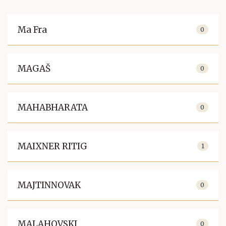
Ma Fra
0
MAGAŠ
0
MAHABHARATA
0
MAIXNER RITIG
1
MAJTINNOVAK
0
MALAHOVSKI
0