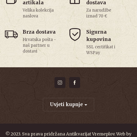
artikala
dostava
Velika kolekcija
Za narudžbe
naslova
iznad 70 €
Brza dostava
Sigurna
kupovina
Hrvatska pošta -
naš partner u
SSL certifikat i
dostavi
WSPay
Uvjeti kupnje
© 2023. Sva prava pridržana Antikvarijat Vremeplov. Web by