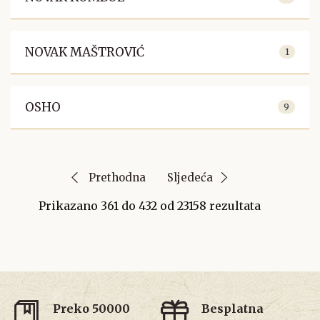
NOVAK MAŠTROVIĆ
1
OSHO
9
Prethodna
Sljedeća
Prikazano
361
do
432
od
23158
rezultata
Preko 50000
Besplatna