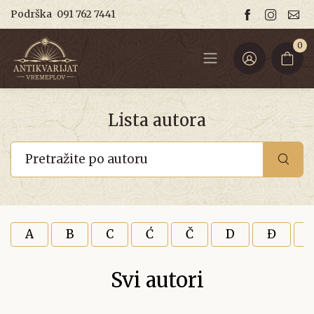
Podrška
091 762 7441
0
Lista autora
A
B
C
Ć
Č
D
Đ
Svi autori